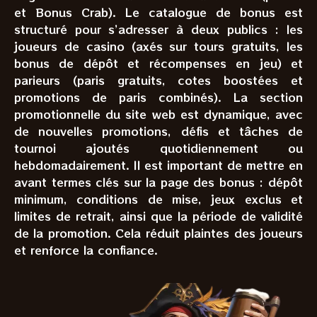
et Bonus Crab). Le catalogue de bonus est
structuré pour s’adresser à deux publics : les
joueurs de casino (axés sur tours gratuits, les
bonus de dépôt et récompenses en jeu) et
parieurs (paris gratuits, cotes boostées et
promotions de paris combinés). La section
promotionnelle du site web est dynamique, avec
de nouvelles promotions, défis et tâches de
tournoi ajoutés quotidiennement ou
hebdomadairement. Il est important de mettre en
avant termes clés sur la page des bonus : dépôt
minimum, conditions de mise, jeux exclus et
limites de retrait, ainsi que la période de validité
de la promotion. Cela réduit plaintes des joueurs
et renforce la confiance.