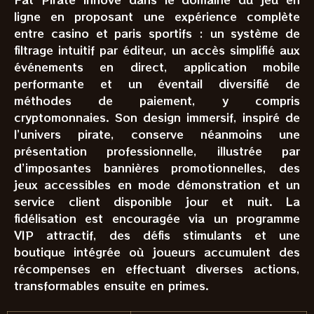
ligne en proposant une expérience complète
entre casino et paris sportifs : un système de
filtrage intuitif par éditeur, un accès simplifié aux
événements en direct, application mobile
performante et un éventail diversifié de
méthodes de paiement, y compris
cryptomonnaies. Son design immersif, inspiré de
l’univers pirate, conserve néanmoins une
présentation professionnelle, illustrée par
d’imposantes bannières promotionnelles, des
jeux accessibles en mode démonstration et un
service client disponible jour et nuit. La
fidélisation est encouragée via un programme
VIP attractif, des défis stimulants et une
boutique intégrée où joueurs accumulent des
récompenses en effectuant diverses actions,
transformables ensuite en primes.