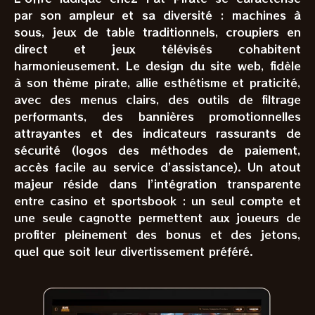
par son ampleur et sa diversité : machines à
sous, jeux de table traditionnels, croupiers en
direct et jeux télévisés cohabitent
harmonieusement. Le design du site web, fidèle
à son thème pirate, allie esthétisme et praticité,
avec des menus clairs, des outils de filtrage
performants, des bannières promotionnelles
attrayantes et des indicateurs rassurants de
sécurité (logos des méthodes de paiement,
accès facile au service d’assistance). Un atout
majeur réside dans l’intégration transparente
entre casino et sportsbook : un seul compte et
une seule cagnotte permettent aux joueurs de
profiter pleinement des bonus et des jetons,
quel que soit leur divertissement préféré.