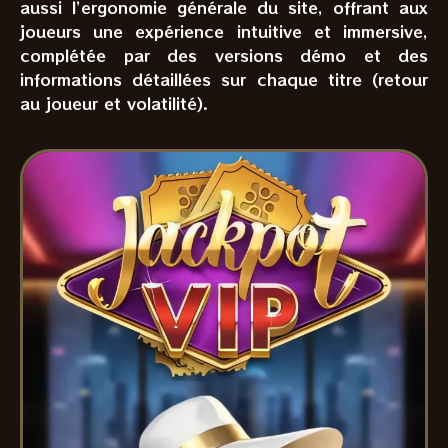
aussi l’ergonomie générale du site, offrant aux
joueurs une expérience intuitive et immersive,
complétée par des versions démo et des
informations détaillées sur chaque titre (retour
au joueur et volatilité).