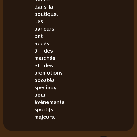
dans la
boutique.
Les
parieurs
ont
accès
à des
marchés
et des
promotions
boostés
spéciaux
pour
événements
sportifs
majeurs.