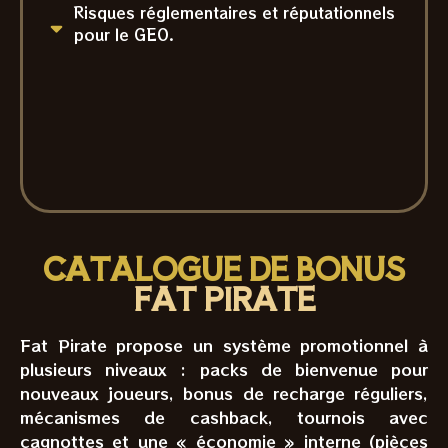
Risques réglementaires et réputationnels
pour le GEO.
CATALOGUE DE BONUS
FAT PIRATE
Fat Pirate propose un système promotionnel à
plusieurs niveaux : packs de bienvenue pour
nouveaux joueurs, bonus de recharge réguliers,
mécanismes de cashback, tournois avec
cagnottes et une « économie » interne (pièces