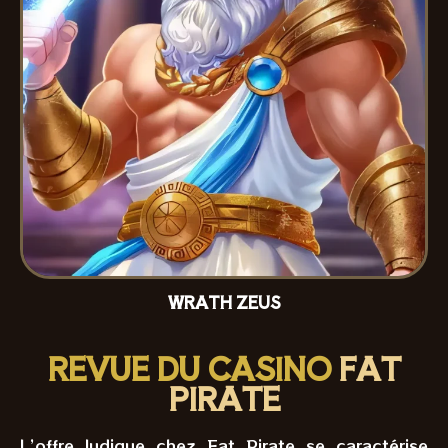
WRATH ZEUS
REVUE DU CASINO
FAT
PIRATE
L’offre ludique chez Fat Pirate se caractérise