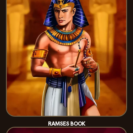
RAMSES BOOK