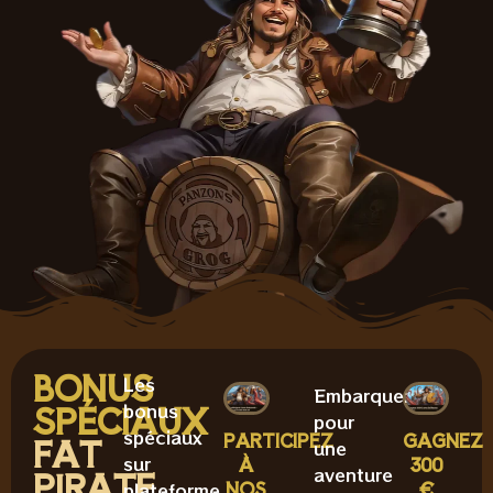
BONUS
Les
Embarquez
SPÉCIAUX
bonus
pour
spéciaux
GAGNEZ
PARTICIPEZ
FAT
une
sur
300
À
aventure
PIRATE
€
NOS
plateforme